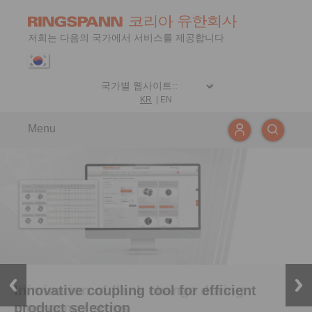
저희는 다음의 국가에서 서비스를 제공합니다
KR
|
EN
Menu
Elimination of flank change during
Innovative coupling tool for efficient
emergency stops
product selection