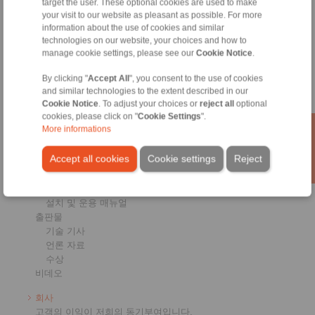
target the user. These optional cookies are used to make
샤프트-허브 연결
your visit to our website as pleasant as possible. For more
중하중 커플링
information about the use of cookies and similar
고하중용 카플링
technologies on our website, your choices and how to
고정밀 카플링
manage cookie settings, please see our
Cookie Notice
.
정밀 클램핑 지그
By clicking "
Accept All
", you consent to the use of cookies
RCS원격 제어 시스템
and similar technologies to the extent described in our
산업분야
Cookie Notice
. To adjust your choices or
reject all
optional
cookies, please click on "
Cookie Settings
".
More informations
서비스
다운로드
Accept all cookies
Cookie settings
Reject
제품 카탈로그
브로셔
CAD 모델
설치 및 운용 매뉴얼
출판물
기술 기사
언론 자료
수상
비데오
회사
고객의 이익이 저희의 동기부여입니다.