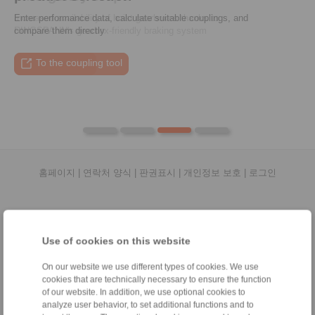
Increased availability of hoist gearboxes thanks to
Enter performance data, calculate suitable couplings, and
RINGSPANN's gearbox-friendly braking system
compare them directly
To the press article
To the video
To the coupling tool
To the press article
홈페이지
|
연락처 양식
|
판권표시
|
개인정보 보호
|
로그인
Use of cookies on this website
On our website we use different types of cookies. We use
제품
cookies that are technically necessary to ensure the function
개관
of our website. In addition, we use optional cookies to
일방향클러치
analyze user behavior, to set additional functions and to
브레이크