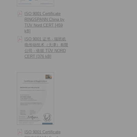
ISO 9001 Certificate
RINGSPANN China by
TÜV Nord CERT [459
kB]
ISO 9001 证书 - 瑞班机
电传动技术（天津）有限
公司 - 依据 TÜV NORD
CERT [376 kB]
ISO 9001 Certificate