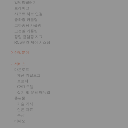
일방향클러치
브레이크
샤프트-허브 연결
중하중 커플링
고하중용 카플링
고정밀 카플링
정밀 클램핑 지그
RCS원격 제어 시스템
산업분야
서비스
다운로드
제품 카탈로그
브로셔
CAD 모델
설치 및 운용 매뉴얼
출판물
기술 기사
언론 자료
수상
비데오