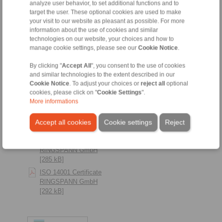
analyze user behavior, to set additional functions and to
RINGSPANN RCS
target the user. These optional cookies are used to make
GmbH [291 kB]
your visit to our website as pleasant as possible. For more
information about the use of cookies and similar
technologies on our website, your choices and how to
manage cookie settings, please see our
Cookie Notice
.
By clicking "
Accept All
", you consent to the use of cookies
and similar technologies to the extent described in our
Cookie Notice
. To adjust your choices or
reject all
optional
cookies, please click on "
Cookie Settings
".
More informations
Accept all cookies
Cookie settings
Reject
ISO 14001 Zertifikat
RINGSPANN GmbH
[285 kB]
ISO 14001 Certificate
RINGSPANN GmbH
[292 kB]