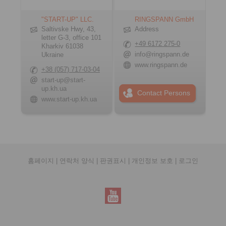
"START-UP" LLC.
RINGSPANN GmbH
Saltivske Hwy, 43,
Address
letter G-3, office 101
+49 6172 275-0
Kharkiv 61038
info@ringspann.de
Ukraine
www.ringspann.de
+38 (057) 717-03-04
start-up@start-
up.kh.ua
Contact Persons
www.start-up.kh.ua
홈페이지
|
연락처 양식
|
판권표시
|
개인정보 보호
|
로그인