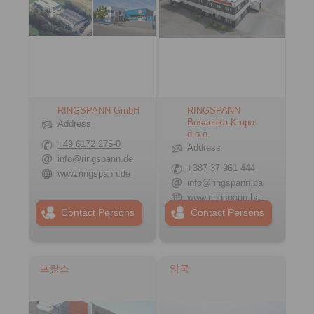
RINGSPANN GmbH
RINGSPANN
Bosanska Krupa
Address
d.o.o.
+49 6172 275-0
Address
info@ringspann.de
+387 37 961 444
www.ringspann.de
info@ringspann.ba
www.ringspann.ba
Contact Persons
Contact Persons
프랑스
영국