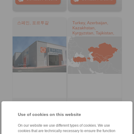
스페인, 포르투갈
Turkey, Azerbaijan,
Kazakhstan,
Kyrgyzstan, Tajikistan,
Turkmenistan,
Uzbekistan
RINGSPANN
RINGSPANN Turkey
IBERICA S.A.
Güç Aktarim
Sistemleri Ticaret
Address
Use of cookies on this website
Limited Şirketi
+34 945 22 77-50
Address
On our website we use different types of cookies. We use
info@ringspann.es
cookies that are technically necessary to ensure the function
+90 216 999 0 175