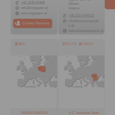
+43 2635 62446
Athens
info@ringspann.at
Greece
www.ringspann.at
+30 210 5754215
info@anastasopoulo
Contact Persons
s.gr
www.anastasopoulos.gr
폴랜드
로마니아, 불가리아
RADIUS-RADPOL
S.C. Industrial Seals