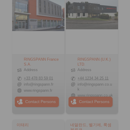
RINGSPANN France
RINGSPANN (U.K.)
S.A.
LTD.
Address
Address
+33 478 83 59 01
+44 1234 34 25 11
info@ringspann.fr
info@ringspann.co.u
k
www.ringspann.fr
www.ringspann.co.uk
Contact Persons
Contact Persons
이태리
네덜란드, 벨기에, 룩셈
부르크