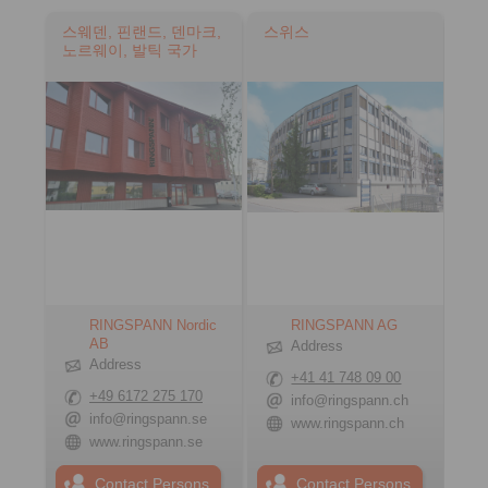
스웨덴, 핀랜드, 덴마크,
스위스
노르웨이, 발틱 국가
RINGSPANN Nordic
RINGSPANN AG
AB
Address
Address
+41 41 748 09 00
+49 6172 275 170
info@ringspann.ch
info@ringspann.se
www.ringspann.ch
www.ringspann.se
Contact Persons
Contact Persons