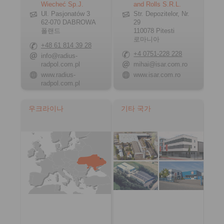
Wiecheć Sp.J.
and Rolls S.R.L.
Ul. Pasjonatów 3
Str. Depozitelor, Nr.
62-070 DABROWA
29
폴랜드
110078 Pitesti
로마니아
+48 61 814 39 28
+4 0751-228 228
info@radius-
radpol.com.pl
mihai@isar.com.ro
www.radius-
www.isar.com.ro
radpol.com.pl
우크라이나
기타 국가