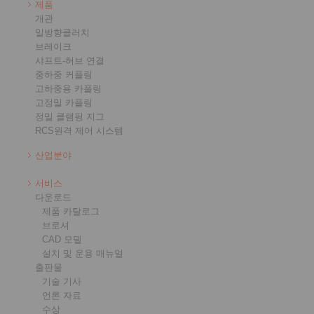
제품
개관
일방향클러치
브레이크
샤프트-허브 연결
중하중 커플링
고하중용 카플링
고정밀 카플링
정밀 클램핑 지그
RCS원격 제어 시스템
산업분야
서비스
다운로드
제품 카탈로그
브로셔
CAD 모델
설치 및 운용 매뉴얼
출판물
기술 기사
언론 자료
수상