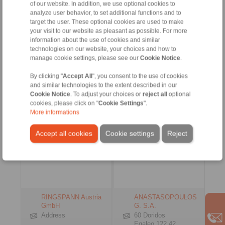
www.ringspann.es
of our website. In addition, we use optional cookies to
info@ringspann.tr
analyze user behavior, to set additional functions and to
www.ringspann.tr
Contact Persons
Contact Persons
target the user. These optional cookies are used to make
your visit to our website as pleasant as possible. For more
information about the use of cookies and similar
technologies on our website, your choices and how to
manage cookie settings, please see our
Cookie Notice
.
오스트리아, 체코 공화
그리스
국, 헝가리, 슬로베니아,
By clicking "
Accept All
", you consent to the use of cookies
슬로바키아
and similar technologies to the extent described in our
Cookie Notice
. To adjust your choices or
reject all
optional
cookies, please click on "
Cookie Settings
".
More informations
Accept all cookies
Cookie settings
Reject
RINGSPANN Austria
ANASTASOPOULOS
GmbH
G. S.A.
Address
60 Doridos
Egaleo 122 42,