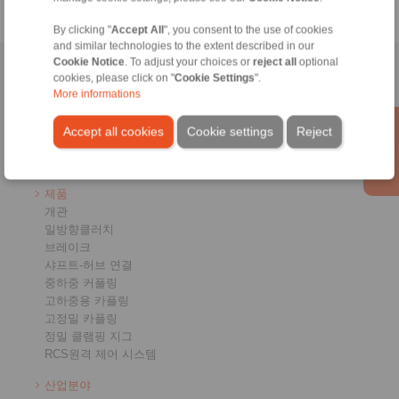
By clicking "
Accept All
", you consent to the use of cookies
and similar technologies to the extent described in our
Cookie Notice
. To adjust your choices or
reject all
optional
홈페이지
|
연락처 양식
|
판권표시
|
개인정보 보호
|
로그인
cookies, please click on "
Cookie Settings
".
More informations
Accept all cookies
Cookie settings
Reject
제품
개관
일방향클러치
브레이크
샤프트-허브 연결
중하중 커플링
고하중용 카플링
고정밀 카플링
정밀 클램핑 지그
RCS원격 제어 시스템
산업분야