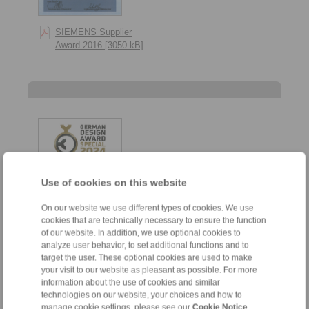
SIEMENS Supplier
Award 2016 [3050 kB]
Use of cookies on this website
On our website we use different types of cookies. We use
cookies that are technically necessary to ensure the function
of our website. In addition, we use optional cookies to
analyze user behavior, to set additional functions and to
German Design Council
target the user. These optional cookies are used to make
– German Design Award
your visit to our website as pleasant as possible. For more
Special 2024 [194 kB]
information about the use of cookies and similar
technologies on our website, your choices and how to
manage cookie settings, please see our
Cookie Notice
.