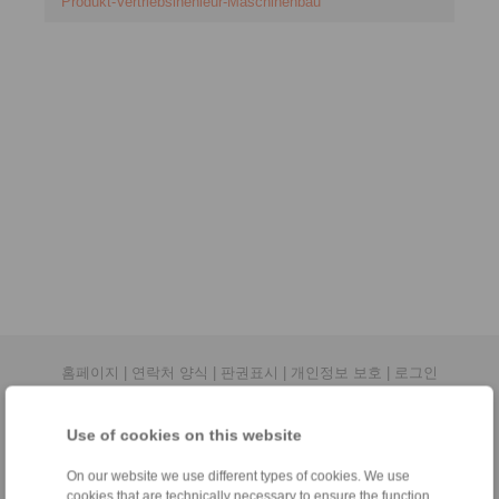
Produkt-Vertriebsinenieur-Maschinenbau
홈페이지
|
연락처 양식
|
판권표시
|
개인정보 보호
|
로그인
Use of cookies on this website
On our website we use different types of cookies. We use
cookies that are technically necessary to ensure the function