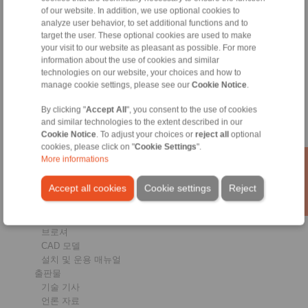
of our website. In addition, we use optional cookies to
제품
analyze user behavior, to set additional functions and to
개관
target the user. These optional cookies are used to make
일방향클러치
your visit to our website as pleasant as possible. For more
브레이크
information about the use of cookies and similar
샤프트-허브 연결
technologies on our website, your choices and how to
중하중 커플링
manage cookie settings, please see our
Cookie Notice
.
고하중용 카플링
By clicking "
Accept All
", you consent to the use of cookies
고정밀 카플링
and similar technologies to the extent described in our
정밀 클램핑 지그
Cookie Notice
. To adjust your choices or
reject all
optional
RCS원격 제어 시스템
cookies, please click on "
Cookie Settings
".
More informations
산업분야
Accept all cookies
Cookie settings
Reject
서비스
다운로드
제품 카탈로그
브로셔
CAD 모델
설치 및 운용 매뉴얼
출판물
기술 기사
언론 자료