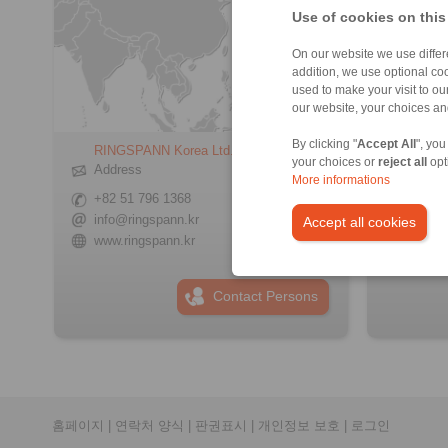
Use of cookies on this
On our website we use differe
addition, we use optional coo
used to make your visit to o
our website, your choices a
By clicking "
Accept All
", you
RINGSPANN Korea Ltd.
RINGS
your choices or
reject all
opt
Sisteml
Address
More informations
Addre
+82 51 796 1368
+90 21
info@ringspann.kr
Accept all cookies
info@r
www.ringspann.kr
www.ri
Contact Persons
홈페이지
|
연락처 양식
|
판권표시
|
개인정보 보호
|
로그인