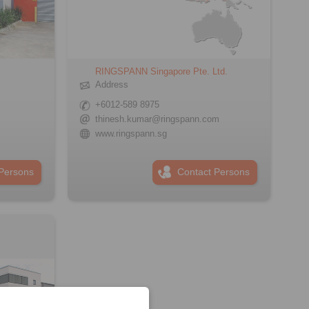
d
RINGSPANN Singapore Pte. Ltd.
Address
+6012-589 8975
thinesh.kumar@ringspann.com
www.ringspann.sg
Persons
Contact Persons