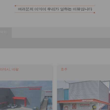
락처
라데시, 네팔
호주