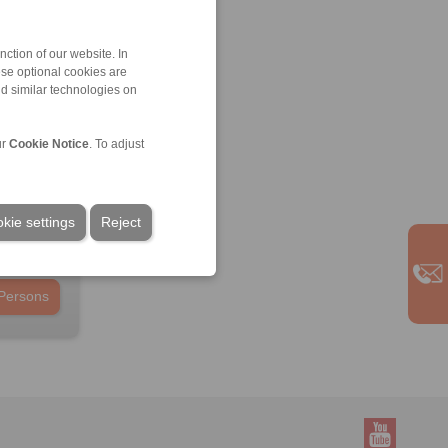
ction of our website. In
ese optional cookies are
nd similar technologies on
ur
Cookie Notice
. To adjust
kie settings
Reject
Persons