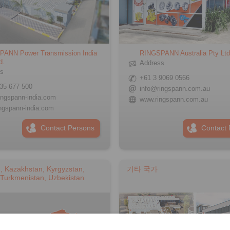
ANN Power Transmission India
RINGSPANN Australia Pty Lt
d.
Address
ss
+61 3 9069 0566
35 677 500
info@ringspann.com.au
ingspann-india.com
www.ringspann.com.au
ngspann-india.com
Contact Persons
Contact 
n, Kazakhstan, Kyrgyzstan,
기타 국가
, Turkmenistan, Uzbekistan