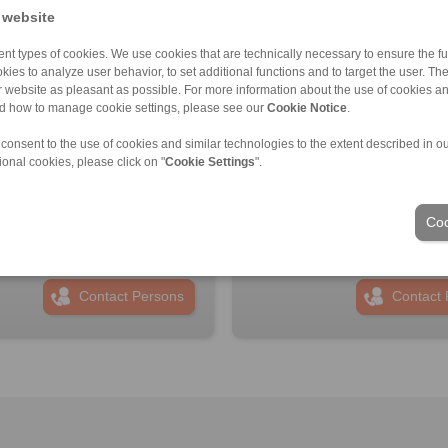
 website
nt types of cookies. We use cookies that are technically necessary to ensure the fun
kies to analyze user behavior, to set additional functions and to target the user. Th
ur website as pleasant as possible. For more information about the use of cookies a
nd how to manage cookie settings, please see our
Cookie Notice
.
 consent to the use of cookies and similar technologies to the extent described in o
PANN Turkey Güç Aktarim
RINGSPANN GmbH
ional cookies, please click on "
Cookie Settings
".
eri Ticaret Limited Şirketi
Address
ss
+49 6172 275-0
6 999 0 175
info@ringspann.de
Coo
ingspann.tr
www.ringspann.de
ngspann.tr
Contact Persons
Contact 