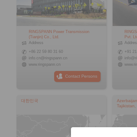
RINGSPANN Power Transmission
RINGSP
(Tianjin) Co., Ltd.
Pvt. Lt
Address
Addre
+86 22 59 80 31 60
+91 21
info.cn@ringspann.cn
info@r
www.ringspann.cn
www.ri
Contact Persons
대한민국
Azerbaija
Tajikistan