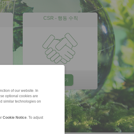
다!
CSR - 행동 수칙
내려받기
ction of our website. In
ese optional cookies are
nd similar technologies on
ur
Cookie Notice
. To adjust