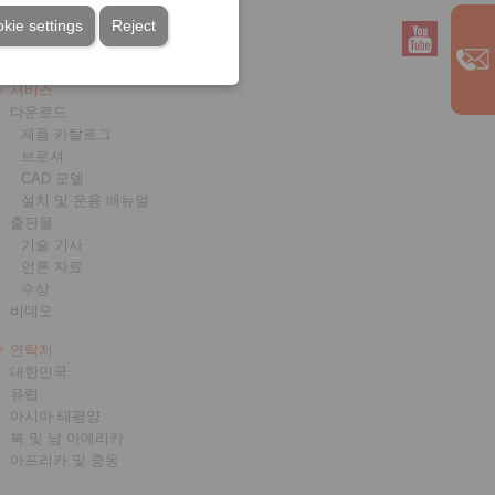
kie settings
Reject
서비스
다운로드
제품 카탈로그
브로셔
CAD 모델
설치 및 운용 매뉴얼
출판물
기술 기사
언론 자료
수상
비데오
연락처
대한민국
유럽
아시아 태평양
북 및 남 아메리카
아프리카 및 중동