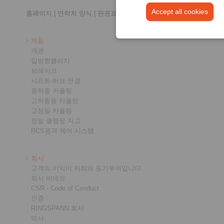
Accept all cookies
홈페이지
|
연락처 양식
|
판권표시
|
개인정보 보호
|
로그인
제품
개관
일방향클러치
브레이크
샤프트-허브 연결
중하중 커플링
고하중용 카플링
고정밀 카플링
정밀 클램핑 지그
RCS원격 제어 시스템
회사
고객의 이익이 저희의 동기부여입니다.
회사 비데오
CSR - Code of Conduct
인증
RINGSPANN 회사
역사