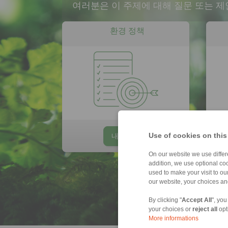
여러분은 이 주제에 대해 질문 또는 
환경 정책
Use of cookies on this
내려받기
On our website we use differe
addition, we use optional coo
used to make your visit to o
our website, your choices a
By clicking "
Accept All
", you
your choices or
reject all
opt
More informations