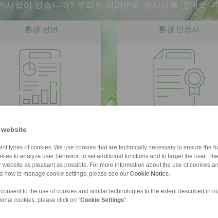
제안사항이 있습니까?
우리는 여러분의 메시지를 고대합니
환경 선언
환경 인증서
 website
내려받기
EMAS
ISO 14001
nt types of cookies. We use cookies that are technically necessary to ensure the fun
kies to analyze user behavior, to set additional functions and to target the user. Th
ur website as pleasant as possible. For more information about the use of cookies a
nd how to manage cookie settings, please see our
Cookie Notice
.
 consent to the use of cookies and similar technologies to the extent described in o
ional cookies, please click on "
Cookie Settings
".