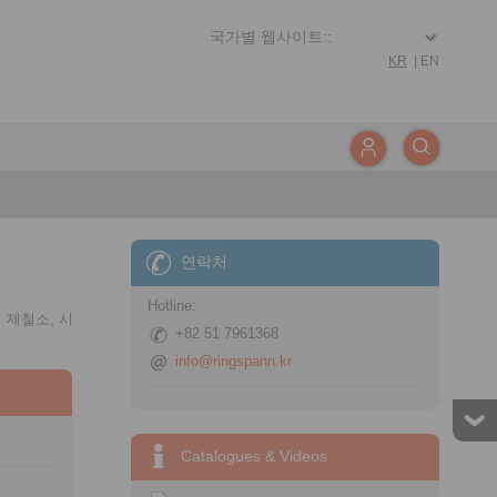
KR
|
EN
연락처
Hotline:
 제철소, 시
+82 51 7961368
info@ringspann.kr
Catalogues & Videos