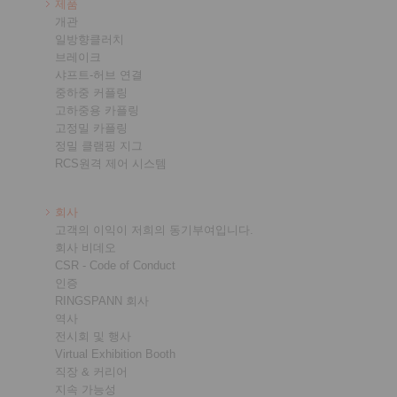
제품
개관
일방향클러치
브레이크
샤프트-허브 연결
중하중 커플링
고하중용 카플링
고정밀 카플링
정밀 클램핑 지그
RCS원격 제어 시스템
회사
고객의 이익이 저희의 동기부여입니다.
회사 비데오
CSR - Code of Conduct
인증
RINGSPANN 회사
역사
전시회 및 행사
Virtual Exhibition Booth
직장 & 커리어
지속 가능성