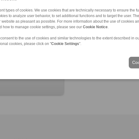
nt types of cookies. We use cookies that are technically necessary to ensure the fun
kies to analyze user behavior, to set additional functions and to target the user. Th
ur website as pleasant as possible. For more information about the use of cookies a
nd how to manage cookie settings, please see our
Cookie Notice
.
 consent to the use of cookies and similar technologies to the extent described in o
ional cookies, please click on "
Cookie Settings
".
 각방향 오정렬 보정
Coo
4/34/EU 부합
적음