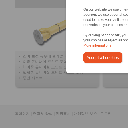
On our website we use differe
addition, we use optional coo
used to make your visit to o
our website, your choices a
By clicking "
Accept All
", you
your choices or
reject all
opt
More informations
길이 보정 유무에 관계없이 카르단 샤프트
축방향 및
Accept all cookies
이중 유니버설 조인트 포함
ATEX 201
H-이중 유니버설 조인트 포함
유지보수 
일체형 유니버설 조인트 샤프트 포함
중간 샤프트
홈페이지
|
연락처 양식
|
판권표시
|
개인정보 보호
|
로그인