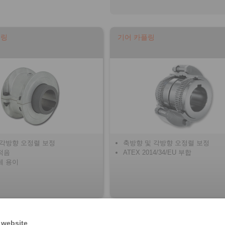
플링
기어 카플링
 각방향 오정렬 보정
축방향 및 각방향 오정렬 보정
적음
ATEX 2014/34/EU 부합
체 용이
 카플링
 website