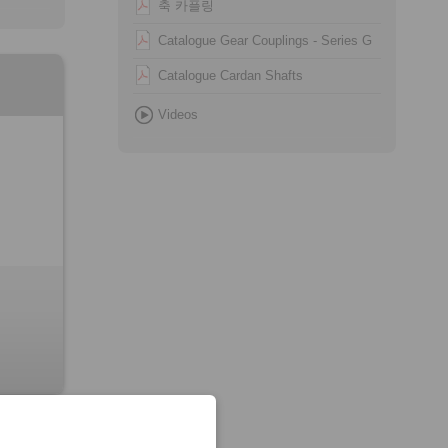
축 카플링
Catalogue Gear Couplings - Series G
Catalogue Cardan Shafts
Videos