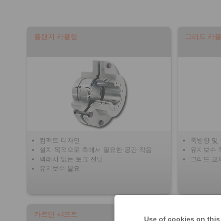
플랜지 카플링
그리드 카
컴팩트 디자인
축방향 및
설치 목적으로 축에서 필요한 공간 작음
유지보수 
백래시 없는 토크 전달
그리드 교
유지보수 불요
카르단 샤프트
핀-앤-부시
Use of cookies on this