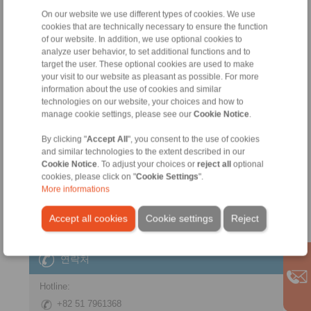
On our website we use different types of cookies. We use
cookies that are technically necessary to ensure the function
of our website. In addition, we use optional cookies to
analyze user behavior, to set additional functions and to
target the user. These optional cookies are used to make
your visit to our website as pleasant as possible. For more
information about the use of cookies and similar
technologies on our website, your choices and how to
Product information
manage cookie settings, please see our
Cookie Notice
.
데이터시트
By clicking "
Accept All
", you consent to the use of cookies
Product flyer
and similar technologies to the extent described in our
Installation
Cookie Notice
. To adjust your choices or
reject all
optional
Instruction
cookies, please click on "
Cookie Settings
".
More informations
Accept all cookies
Cookie settings
Reject
연락처
Hotline:
+82 51 7961368