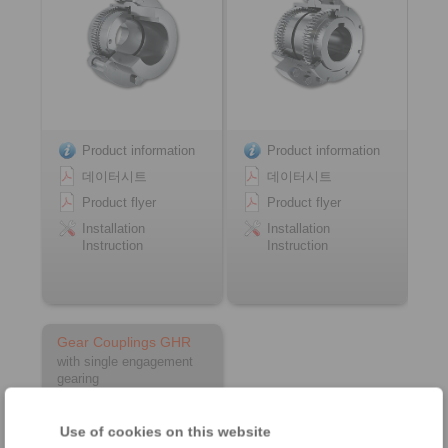
Product information
Product information
데이터시트
데이터시트
Product flyer
Product flyer
Installation
Installation
Instruction
Instruction
Gear Couplings GHR
with single engagement
gearing
Use of cookies on this website