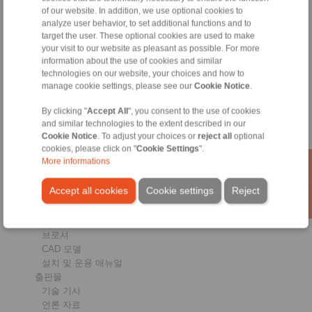
of our website. In addition, we use optional cookies to
제품
analyze user behavior, to set additional functions and to
개관
target the user. These optional cookies are used to make
일방향클러치
your visit to our website as pleasant as possible. For more
브레이크
information about the use of cookies and similar
샤프트-허브 연결
technologies on our website, your choices and how to
중하중 커플링
manage cookie settings, please see our
Cookie Notice
.
고하중용 카플링
By clicking "
Accept All
", you consent to the use of cookies
고정밀 카플링
and similar technologies to the extent described in our
정밀 클램핑 지그
Cookie Notice
. To adjust your choices or
reject all
optional
RCS원격 제어 시스템
cookies, please click on "
Cookie Settings
".
More informations
산업분야
Accept all cookies
Cookie settings
Reject
서비스
다운로드
제품 카탈로그
브로셔
CAD 모델
설치 및 운용 매뉴얼
출판물
기술 기사
언론 자료