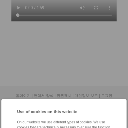
홈페이지
|
연락처 양식
|
판권표시
|
개인정보 보호
|
로그인
Use of cookies on this website
On our website we use different types of cookies. We use
cookies that are technically necessary to ensure the function