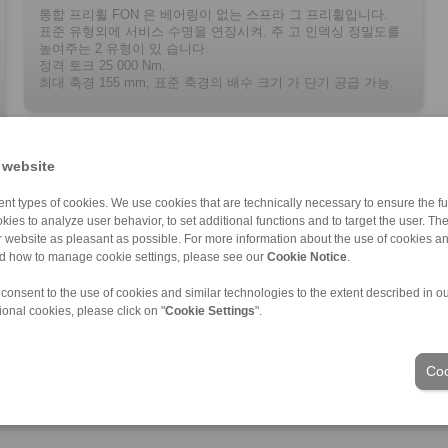
통합 프리휠 FON 은 베어링이 없는 스프라 그 프리휠입니다.
표준 유형외에 서비스 수명을 연장시켜. 주 고 인덱싱 정밀도를
높여주는 2 유형이 있 습니다.
정격 토크 25 000 Nm.
최대 축경 155 mm, 표준 축경의 배수 크기 가 단기 공급 가능.
 website
nt types of cookies. We use cookies that are technically necessary to ensure the fun
kies to analyze user behavior, to set additional functions and to target the user. Th
ur website as pleasant as possible. For more information about the use of cookies a
nd how to manage cookie settings, please see our
Cookie Notice
.
 consent to the use of cookies and similar technologies to the extent described in o
ional cookies, please click on "
Cookie Settings
".
산업분야
Coo