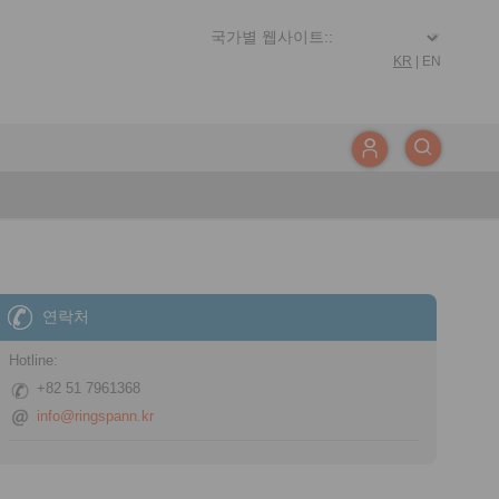
KR
|
EN
연락처
Hotline:
+82 51 7961368
info@ringspann.kr