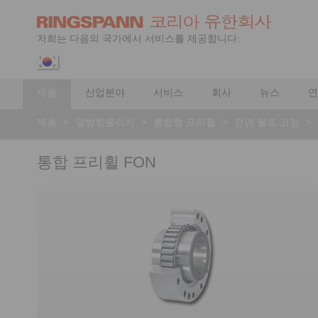
저희는 다음의 국가에서 서비스를 제공합니다:
제품
산업분야
서비스
회사
뉴스
연
제품
>
일방향클러치
>
통합형 프리휠
>
전면 볼트 고정
>
통합 프리휠 FON