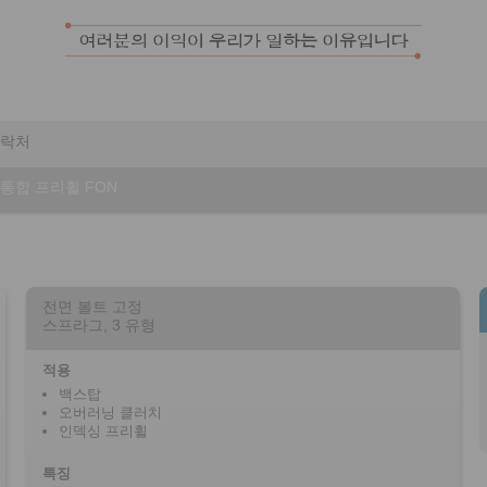
락처
통합 프리휠 FON
전면 볼트 고정
스프라그, 3 유형
적용
백스탑
오버러닝 클러치
인덱싱 프리휠
특징