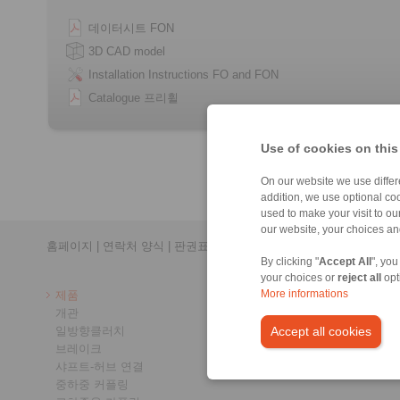
데이터시트 FON
3D CAD model
Installation Instructions FO and FON
Catalogue 프리휠
Use of cookies on this
On our website we use differe
addition, we use optional coo
used to make your visit to o
our website, your choices a
홈페이지
|
연락처 양식
|
판권표시
|
개인정보 보호
|
로그인
By clicking "
Accept All
", you
your choices or
reject all
opt
제품
More informations
개관
일방향클러치
Accept all cookies
브레이크
샤프트-허브 연결
중하중 커플링