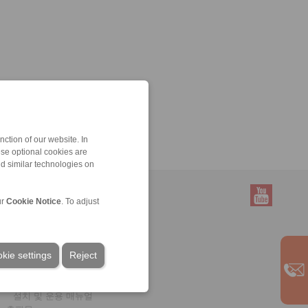
ction of our website. In
ese optional cookies are
nd similar technologies on
ur
Cookie Notice
. To adjust
서비스
다운로드
kie settings
제품 카탈로그
Reject
브로셔
CAD 모델
설치 및 운용 매뉴얼